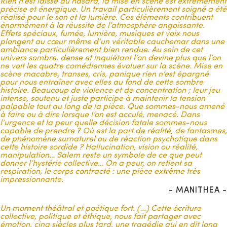
Rien n’est laissé au hasard, la mise en scène est extrêmement
comédienne qui l’interprète. L’écriture commune nous a
précise et énergique. Un travail particulièrement soigné a été
également permis de
construire chaque scène à partir de
réalisé pour le son et la lumière. Ces éléments contribuent
leurs imaginaires, de leurs sensibilités et de leurs
énormément à la réussite de l’atmosphère angoissante.
caractères intimes.
Effets spéciaux, fumée, lumière, musiques et voix nous
plongent au cœur même d’un véritable cauchemar dans une
La structure du récit s’est finalisée par l’insertion, entre les
ambiance particulièrement bien rendue. Au sein de cet
actes, d’un
court monologue écrit par chacune des
univers sombre, dense et inquiétant l’on devine plus que l’on
comédiennes
et qui a pour fonction de
faire la transition
ne voit les quatre comédiennes évoluer sur la scène. Mise en
entre les différents actes
. Ces relais de prises de paroles
scène macabre, transes, cris, panique rien n’est épargné
nous permettent notamment de développer l’idée du temps
pour nous entraîner avec elles au fond de cette sombre
qui passe au sein des événements. D’abord une nuit, puis
histoire. Beaucoup de violence et de concentration ; leur jeu
quelques jours, puis plusieurs semaines, enfin quelques mois.
intense, soutenu et juste participe à maintenir la tension
palpable tout au long de la pièce. Que sommes-nous amené
Néanmoins, nous ne voulions pas traiter ces prises de paroles
à faire ou à dire lorsque l’on est acculé, menacé. Dans
comme de simples monologues / confessions adressés au
l’urgence et la peur quelle décision fatale sommes-nous
public. Pour approfondir l’idée de pénétrer l’univers mental de
capable de prendre ? Où est la part de réalité, de fantasmes,
chacun des personnages,
nous avons envisagé ces
de phénomène surnaturel ou de réaction psychotique dans
monologues comme des réponses à un tribunal invisible
.
cette histoire sordide ? Hallucination, vision ou réalité,
Le fait divers de Salem étant intimement lié à la notion de
manipulation… Salem reste un symbole de ce que peut
procès, nous avons pourtant choisi de ne pas le traiter par le
donner l’hystérie collective… On a peur, on retient sa
biais d’une scène classique de tribunal. En injectant l’idée que
respiration, le corps contracté : une pièce extrême très
ces femmes répondent à un juge et des questions fictives,
impressionnante.
nous rendons palpable
la pression sociétale de ces
- MANITHEA -
femmes qui, face à la situation qu’elles vivent, s’imaginent
immédiatement sous le joug d’une culpabilité, d’un
interrogatoire à charge
Un moment théâtral et poétique fort. (...) Cette écriture
.
collective, politique et éthique, nous fait partager avec
UNIVERS MENTAL ET EMERGENCE DU FANTASTIQUE
émotion, cinq siècles plus tard, une tragédie qui en dit long