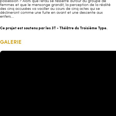
possession ? Alors que l’étau se resserre autour du groupe de
femmes et que le mensonge grandit, la perception de la réalité
des cinq accusées va vaciller au cours de cinq actes qui se
déclineront comme une fuite en avant et une descente aux
enfers...
Ce projet est soutenu par les 3T - Théâtre du Troisième Type.
GALERIE