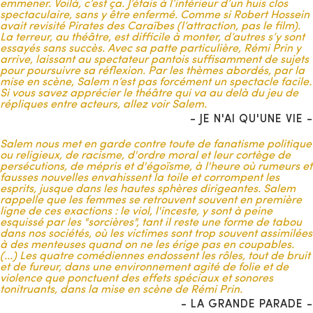
emmener. Voilà, c’est ça. J’étais à l’intérieur d’un huis clos
John Proctor, protagoniste masculin de la pièce, le texte de
spectaculaire, sans y être enfermé. Comme si Robert Hossein
Miller relègue au second plan le groupe des femmes
avait revisité Pirates des Caraïbes (l’attraction, pas le film).
accusatrices. Seule Abigail Williams semble être la
La terreur, au théâtre, est difficile à monter, d’autres s’y sont
représentante de ces femmes transformées soudain en
essayés sans succès. Avec sa patte particulière, Rémi Prin y
incriminatrices vengeresses.
arrive, laissant au spectateur pantois suffisamment de sujets
pour poursuivre sa réflexion. Par les thèmes abordés, par la
Avec
SALEM
, notre projet était tout autre : nous voulions
mise en scène, Salem n’est pas forcément un spectacle facile.
concentrer le spectacle sur les femmes de Salem et
Si vous savez apprécier le théâtre qui va au delà du jeu de
tenter de répondre à cette question : dans une société
répliques entre acteurs, allez voir Salem.
où l’oppression féminine est la plus forte, comment ces
- JE N'AI QU'UNE VIE -
femmes accusées vont être contraintes, pour s’en sortir,
de se transformer à leur tour en bourreaux ? Comment un
mensonge proféré dans une situation de peur et de
Salem nous met en garde contre toute de fanatisme politique
pression extrêmes, va engendrer une inexorable réaction
ou religieux, de racisme, d'ordre moral et leur cortège de
en chaîne au sein d’une communauté ? Enfin, comment
persécutions, de mépris et d'égoïsme, à l'heure où rumeurs et
une oppression originelle peut se transformer
fausses nouvelles envahissent la toile et corrompent les
rapidement en une pulsion vengeresse à partir du
esprits, jusque dans les hautes sphères dirigeantes. Salem
moment où la puissance et le pouvoir changent de camp ?
rappelle que les femmes se retrouvent souvent en première
ligne de ces exactions : le viol, l'inceste, y sont à peine
Nous avions notre sujet et, après de nombreuses discussions
esquissé par les "sorcières", tant il reste une forme de tabou
avec les quatre comédiennes composant la distribution de nos
dans nos sociétés, où les victimes sont trop souvent assimilées
sorcières de Salem, nous pouvions à présent nous lancer le
à des menteuses quand on ne les érige pas en coupables.
défi de l’écriture collective.
(...) Les quatre comédiennes endossent les rôles, tout de bruit
et de fureur, dans une environnement agité de folie et de
UNE ECRITURE COLLECTIVE STRUCTUREE
violence que ponctuent des effets spéciaux et sonores
tonitruants, dans la mise en scène de Rémi Prin.
En prenant le parti de se
concentrer uniquement sur le
- LA GRANDE PARADE -
point de vue de ces quatre femmes
, nous avons également