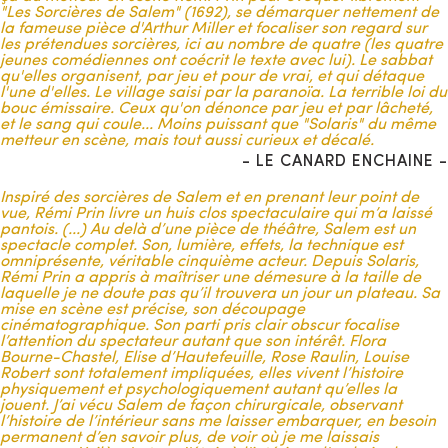
"Les Sorcières de Salem" (1692), se démarquer nettement de
L’épidémie de danse à Strasbourg en 1518, l’hystérie collective
la fameuse pièce d'Arthur Miller et focaliser son regard sur
des religieuses de Loudun en 1630, le massacre collectif
les prétendues sorcières, ici au nombre de quatre (les quatre
perpétré par les habitants d’Hautefaye en 1870...
Autant de
jeunes comédiennes ont coécrit le texte avec lui). Le sabbat
chroniques de l’Histoire cachée du monde qui flirtent
qu'elles organisent, par jeu et pour de vrai, et qui détaque
avec le fantastique et dont le trouble et les
l'une d'elles. Le village saisi par la paranoïa. La terrible loi du
questionnements qu’elles soulèvent restent entiers.
bouc émissaire. Ceux qu'on dénonce par jeu et par lâcheté,
et le sang qui coule... Moins puissant que "Solaris" du même
En 1953, Arthur Miller se servira déjà du fait divers de Salem
metteur en scène, mais tout aussi curieux et décalé.
comme d’une parabole pour écrire son chef-d’œuvre
Les
- LE CANARD ENCHAINE -
Sorcières de Salem
et en fera le symbole d’une critique
acerbe de l’Amérique du sénateur MacCarthy et de sa
Inspiré des sorcières de Salem et en prenant leur point de
terrifiante « chasse aux communistes ».
vue, Rémi Prin livre un huis clos spectaculaire qui m’a laissé
pantois. (...) Au delà d’une pièce de théâtre, Salem est un
Face à une pièce de cette ampleur, l’ambition initiale de la
spectacle complet. Son, lumière, effets, la technique est
Compagnie le Tambour des Limbes était d’abord de créer une
omniprésente, véritable cinquième acteur. Depuis Solaris,
nouvelle mise en scène plus modeste en la réadaptant avec
Rémi Prin a appris à maîtriser une démesure à la taille de
moins de personnages pour convenir aux impératifs
laquelle je ne doute pas qu’il trouvera un jour un plateau. Sa
économiques d’aujourd’hui. Mais rapidement, nous nous
mise en scène est précise, son découpage
sommes rendus compte que nous voulions
aborder le fait
cinématographique. Son parti pris clair obscur focalise
divers d’une autre manière en instaurant une
l’attention du spectateur autant que son intérêt. Flora
dramaturgie différente de celle de Miller
. C’est alors
Bourne-Chastel, Elise d’Hautefeuille, Rose Raulin, Louise
qu’est née l’idée d’une création librement inspirée des procès
Robert sont totalement impliquées, elles vivent l’histoire
de Salem et de leur contexte.
physiquement et psychologiquement autant qu’elles la
jouent. J’ai vécu Salem de façon chirurgicale, observant
Dans
Les Sorcières de Salem
, Miller adopte en priorité le
l’histoire de l’intérieur sans me laisser embarquer, en besoin
point de vue des villageois accusés à tort par les prétendues
permanent d’en savoir plus, de voir où je me laissais
sorcières. En choisissant notamment de suivre le parcours de