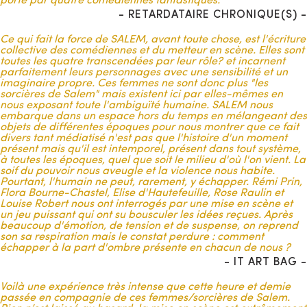
porté par quatre comédiennes fantastiques.
Chaque personnage fut ensuite associé à un lieu symbolique
du village ce qui nous a permis d’établir
une topographie des
- RETARDATAIRE CHRONIQUE(S) -
lieux principaux du récit
: la forêt, le château du maire de la
ville, une salle de classe, la cave d’un cabinet de médecine, la
Ce qui fait la force de SALEM, avant toute chose, est l'écriture
porcherie d’une ferme et enfin l’église de Salem.
collective des comédiennes et du metteur en scène. Elles sont
toutes les quatre transcendées par leur rôle? et incarnent
A partir de ces différentes informations, nous avons établi la
parfaitement leurs personnages avec une sensibilité et un
structure dramaturgique
: l’acte I sera celui de l’élément
imaginaire propre. Ces femmes ne sont donc plus "les
déclencheur où les quatre femmes sont surprises par le maire
sorcières de Salem" mais existent ici par elles-mêmes en
de la ville pendant leur innocent sabbat. Les quatre actes
nous exposant toute l'ambiguïté humaine. SALEM nous
suivants seront une
succession de huis-clos
dans les
embarque dans un espace hors du temps en mélangeant des
différents lieux cités précédemment et dans lesquels nos
objets de différentes époques pour nous montrer que ce fait
quatre personnages trouveront refuge et devront trouver des
divers tant médiatisé n'est pas que l'histoire d'un moment
solutions pour s’en sortir. L’idée des huis-clos successifs nous
présent mais qu'il est intemporel, présent dans tout système,
permet de mettre en place
une forte tension évolutive
à toutes les époques, quel que soit le milieu d'où l'on vient. La
durant toute la durée du spectacle en effectuant un important
soif du pouvoir nous aveugle et la violence nous habite.
travail sur le hors-champs
. Puis, à partir d’une trame
Pourtant, l'humain ne peut, rarement, y échapper. Rémi Prin,
prédéfinie sur les enjeux dramatiques de chaque scène, nous
Flora Bourne-Chastel, Elise d'Hautefeuille, Rose Raulin et
avons demandé à chacune des comédiennes de co-écrire son
Louise Robert nous ont interrogés par une mise en scène et
acte. Nous voulions que chaque acte se décline comme si
un jeu puissant qui ont su bousculer les idées reçues. Après
nous passions d’un point de vue à l’autre
. Nos quatre
beaucoup d'émotion, de tension et de suspense, on reprend
personnages étant constamment au plateau, nous voulions
son sa respiration mais le constat perdure : comment
travailler sur cette notion de regard et d’interprétation des
échapper à la part d'ombre présente en chacun de nous ?
évènements. Pour cela nous avons établi dans chaque acte
- IT ART BAG -
des situations où l’un des personnages sera davantage en
observation, subissant impuissant l’horreur de ce qui est en
Voilà une expérience très intense que cette heure et demie
train de se passer. Ce postulat d’écriture nous a permis de
passée en compagnie de ces femmes/sorcières de Salem.
travailler en profondeur chaque personnage avec la