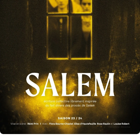
En assumant
de réécrire l’histoire de Salem
dans ce
contexte à la fois moderne et nostalgique, nous souhaitions
dès le départ démontrer que ce fait divers du XVIIème siècle
possédait une
force dramatique universelle pouvant se
reproduire dans toutes les sociétés et à toutes les
époques
.
Nous voulions ensuite aller au bout du parti pris du spectacle
consistant à plonger le spectateur dans le point de vue de ces
quatre femmes dépassées par les évènements qu’elles
provoquent. En partant du principe que les simulacres de
possession mis en place par les héroïnes sont provoqués sous
la menace et la pression, nous ne voulions pas envisager ces
quatre personnages comme des êtres maléfiques cherchant à
se venger. Au contraire, nous voulions
développer l’identité
de ce groupe féminin comme celui de personnalités qui,
poussées dans leurs retranchements, se mettent à croire
à leurs propres mensonges
. Ce parti pris psychologique fut
la base de toute l’écriture du spectacle. Au récit documenté et
objectif, nous avons préféré pénétrer
l’univers mental de
nos quatre personnages
qui, par le mensonge qu’elles
mettent en place, commencent à se convaincre d’être ce
qu’elles prétendent être.
Nous avons alors décidé de pousser à l’extrême un certain
nombre de
codes esthétiques et formels
dans le spectacle
pour permettre aux spectateurs de plonger dans
le délire
paranoïaque de chacune d’entre elles
. Ainsi, le village ne