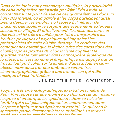
voulu mettre en lumière
les moments cachés et secrets de
Dans cette fable aux personnages multiples, la particularité
cette histoire fascinante
. Que s’est-il passé dans l’intimité
de cette adaptation orchestrée par Rémi Prin est de se
des lieux clos où elles se sont réfugiées ? Comment ces quatre
concentrer sur le point de vue de ces quatre femmes dans un
femmes ont pris la décision de diffuser ce mensonge
huis-clos intense, où la parole et les corps participent aussi
généralisé sur l’ensemble du village pour détourner les
bien à dévoiler les émotions à l’œuvre à l’intérieur de
accusations contre elles ?
chacune, que soutenir le suspens des évènements extérieurs
secouant le village. Et effectivement, l’osmose des corps et
Alors que la pièce de Miller s’ouvre sur une scène où le fameux
des voix est ici très travaillée pour faire transparaitre les
sabbat déclencheur est raconté à posteriori, nous avons fait
troubles physiques et psychiques qui impactent les
le choix d’en faire
l’acte d’ouverture de notre spectacle
. Un
protagonistes de cette histoire étrange. Le charisme des
acte qui nous permet d’exposer ainsi les personnages, le
comédiennes autant que le lâcher-prise des corps dans des
village et sa situation, mais aussi le contexte dans lequel ses
chorégraphies proches du chamanisme captivent le
femmes dénigrées et dominées se prêtent, dans le secret, à
spectateur et le font entrer dans l’atmosphère ésotérique de
cette soirée innocente qui aura pourtant des conséquences
la pièce. L’univers sombre et énigmatique est appuyé par un
terribles.
travail tout particulier sur la lumière d’abord, tout en clair-
obscur, mais aussi par une ambiance sonore très
Une fois cette décision prise, nous avons décidé de mettre en
cinématographique, grâce à une bande-son qui mêle
place une écriture collective très structurée qui s’est écrite sur
musique et voix trafiquées.
toute la saison 2018 / 2019 et dont voici les étapes principales.
- UN FAUTEUIL POUR L'ORCHESTRE -
Dans un premier temps et à partir d’une trame oralement
exposée aux quatre comédiennes, nous leur avons demandé
Toujours très cinématographique, la création lumière de
d’écrire une biographie détaillée de leurs personnages, en
Rémi Prin repose sur une maîtrise du clair obscur qui resserre
s’inspirant du contexte dans lequel ils allaient évoluer.
l'espace et embarque les spectateurs dans ce huis clos
Rapidement, des profils féminins, des prénoms, des
terrible qui n'est plus uniquement un enfermement dans
personnalités se sont dessinés.
l'espace physique mais également mental. Ce qui rend le
spectacle particulièrement intense et brillant. Le tout est