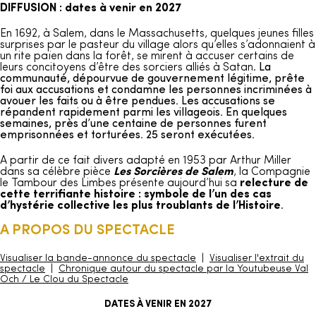
DIFFUSION : dates à venir en 2027
En 1692, à Salem, dans le Massachusetts, quelques jeunes filles
surprises par le pasteur du village alors qu’elles s’adonnaient à
un rite païen dans la forêt, se mirent à accuser certains de
leurs concitoyens d’être des sorciers alliés à Satan.
La
communauté, dépourvue de gouvernement légitime, prête
foi aux accusations et condamne les personnes incriminées à
avouer les faits ou à être pendues. Les accusations se
répandent rapidement parmi les villageois. En quelques
semaines, près d’une centaine de personnes furent
emprisonnées et torturées. 25 seront exécutées.
A partir de ce fait divers adapté en 1953 par Arthur Miller
dans sa célèbre pièce
Les Sorcières de Salem
, la Compagnie
le Tambour des Limbes présente aujourd’hui sa
relecture de
cette terrifiante histoire : symbole de l’un des cas
d’hystérie collective les plus troublants de l’Histoire
.
A PROPOS DU SPECTACLE
Visualiser la bande-annonce du spectacle
|
Visualiser l'extrait du
spectacle
|
Chronique autour du spectacle par la Youtubeuse Val
Och / Le Clou du Spectacle
DATES À VENIR EN 2027