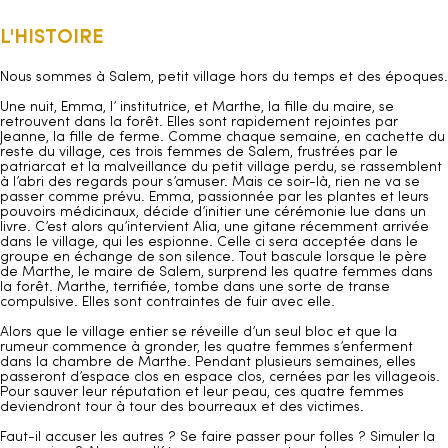
L'HISTOIRE
Nous sommes à Salem, petit village hors du temps et des époques.
Une nuit, Emma, l’ institutrice, et Marthe, la fille du maire, se
retrouvent dans la forêt. Elles sont rapidement rejointes par
Jeanne, la fille de ferme. Comme chaque semaine, en cachette du
reste du village, ces trois femmes de Salem, frustrées par le
patriarcat et la malveillance du petit village perdu, se rassemblent
à l’abri des regards pour s’amuser. Mais ce soir-là, rien ne va se
passer comme prévu. Emma, passionnée par les plantes et leurs
pouvoirs médicinaux, décide d’initier une cérémonie lue dans un
livre. C’est alors qu’intervient Alia, une gitane récemment arrivée
dans le village, qui les espionne. Celle ci sera acceptée dans le
groupe en échange de son silence. Tout bascule lorsque le père
de Marthe, le maire de Salem, surprend les quatre femmes dans
la forêt. Marthe, terrifiée, tombe dans une sorte de transe
compulsive. Elles sont contraintes de fuir avec elle.
Alors que le village entier se réveille d’un seul bloc et que la
rumeur commence à gronder, les quatre femmes s’enferment
dans la chambre de Marthe. Pendant plusieurs semaines, elles
passeront d’espace clos en espace clos, cernées par les villageois.
Pour sauver leur réputation et leur peau, ces quatre femmes
deviendront tour à tour des bourreaux et des victimes.
Faut-il accuser les autres ? Se faire passer pour folles ? Simuler la